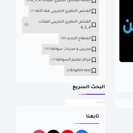
أسئلة الفحص النظري للفئات 4_5_6
(4)
الفحص النظري التجريبي فئة ثالثة
(11)
الفحص النظري التجريبي للفئات
(5)
4_5_6
المنهاج الجديد
(94)
مدربين و مدربات سواقة
(191)
مراكز تعليم السواقة
(71)
English-test
(9)
البحث السريع
تابعنا