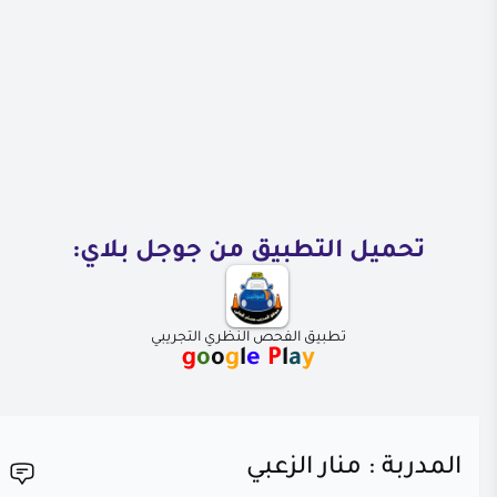
تحميل التطبيق من جوجل بلاي:
تطبيق الفحص النظري التجريبي
g
o
o
g
l
e
P
l
a
y
المدربة : منار الزعبي