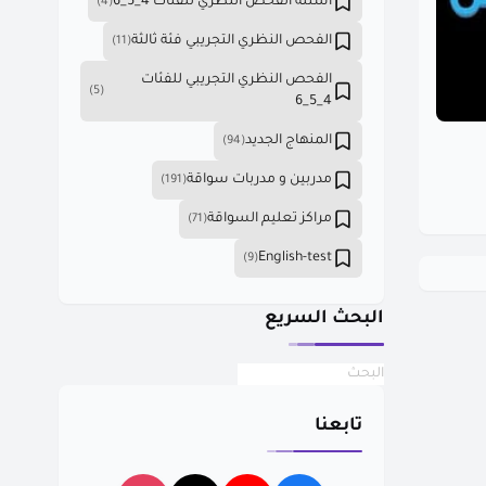
أسئلة الفحص النظري للفئات 4_5_6
(4)
الفحص النظري التجريبي فئة ثالثة
(11)
الفحص النظري التجريبي للفئات
(5)
4_5_6
المنهاج الجديد
(94)
مدربين و مدربات سواقة
(191)
مراكز تعليم السواقة
(71)
English-test
(9)
البحث السريع
تابعنا