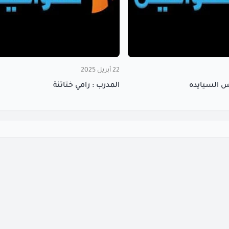
22 أبريل 2025
س السيايده
المدرب : رامي ختاتنة