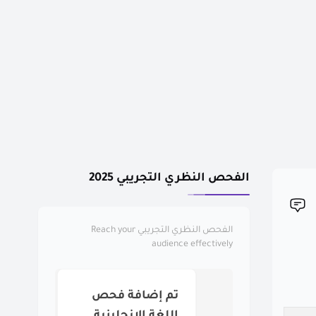
الفحص النظري التجريبي 2025
الفحص النظري التجريبي
Reach your
audience effectively
تم إضافة فحص