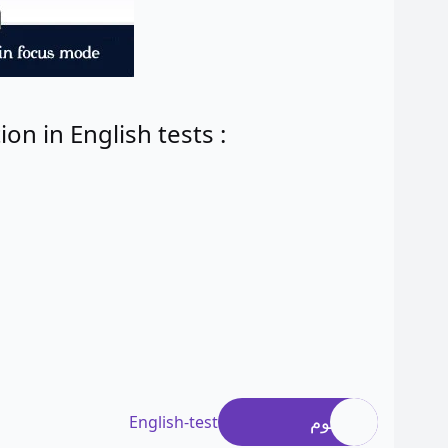
: Here is a list of links to theoretical examination in English tests
وسوم
English-test