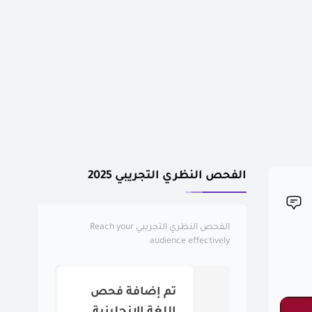
الفحص النظري التجريبي 2025
الفحص النظري التجريبي
Reach your
audience effectively
تم إضافة فحص