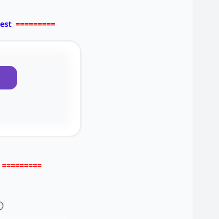
est
=========
=========