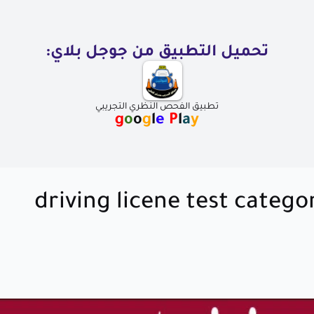
تحميل التطبيق من جوجل بلاي:
تطبيق الفحص النظري التجريبي
g
o
o
g
l
e
P
l
a
y
driving licene test categor