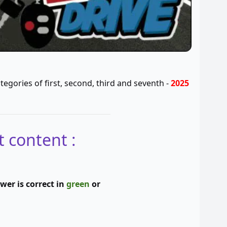
ategories of first, second, third and seventh -
2025
: Information about the Ninth test content-
wer is correct in
green
or