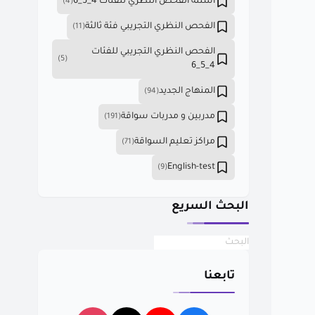
أسئلة الفحص النظري للفئات 4_5_6
(4)
الفحص النظري التجريبي فئة ثالثة
(11)
الفحص النظري التجريبي للفئات
(5)
4_5_6
المنهاج الجديد
(94)
مدربين و مدربات سواقة
(191)
مراكز تعليم السواقة
(71)
English-test
(9)
البحث السريع
تابعنا