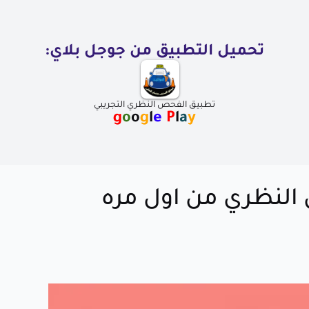
تحميل التطبيق من جوجل بلاي:
تطبيق الفحص النظري التجريبي
g
o
o
g
l
e
P
l
a
y
النظري من اول مره