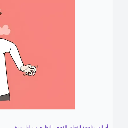
أساليب ناجحة للنجاح بالفحص النظري من اول مرة