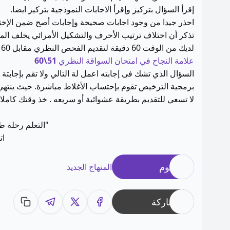
إقرأ السؤال بتركيز وإقرأ الاجابات النموذجية بتركيز ايضا.
احذر جيدا من وجود اجابات صحيحة وإجابات أصح ضمن الإختي
تذكر أن اختلاف ترتيب الأحرف والتشكيل الأمرائي يخلف الم
لديك من الوقت 60 دقيقة لتقديم الفحص النظري مقابل 60 سؤال.
علامة النجاح في امتحان السواقة النظري
51\60
السؤال الذي تشك فى إجابته اعمل لة التالي ولا تقم بإجابتة 
برمجية الترخيص تقوم بإحتساب الأغلاط مباشرة. حيث ينته
لا تسعي للتقديم بطريقة عشوائية أو سريعه . خذ وقتك كاملا.
"التعلم رحلة طو
ات
وسوم
المنهاج الجديد
مشاركة