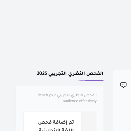
الفحص النظري التجريبي 2025
الفحص النظري التجريبي
Reach your
audience effectively
تم إضافة فحص