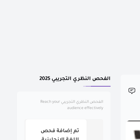
الفحص النظري التجريبي 2025
الفحص النظري التجريبي
Reach your
audience effectively
تم إضافة فحص