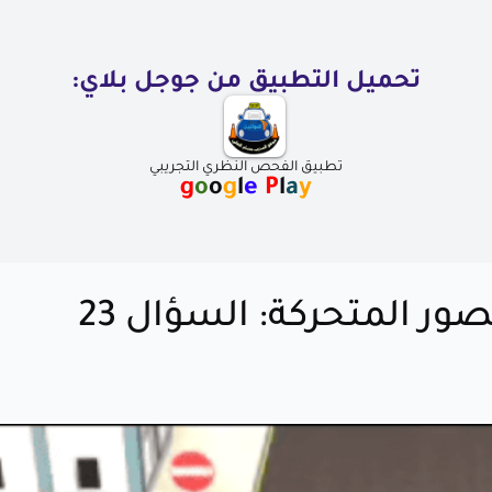
تحميل التطبيق من جوجل بلاي:
تطبيق الفحص النظري التجريبي
g
o
o
g
l
e
P
l
a
y
ر المتحركة: السؤال 23