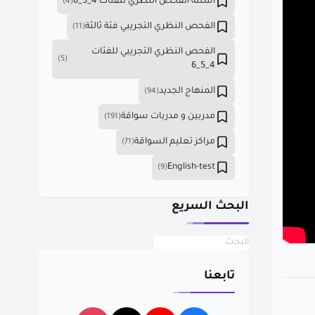
أسئلة الفحص النظري للفئات 4_5_6
(4)
الفحص النظري التجريبي فئة ثالثة
(11)
الفحص النظري التجريبي للفئات
(5)
4_5_6
المنهاج الجديد
(94)
مدربين و مدربات سواقة
(191)
مراكز تعليم السواقة
(71)
English-test
(9)
البحث السريع
تابعنا