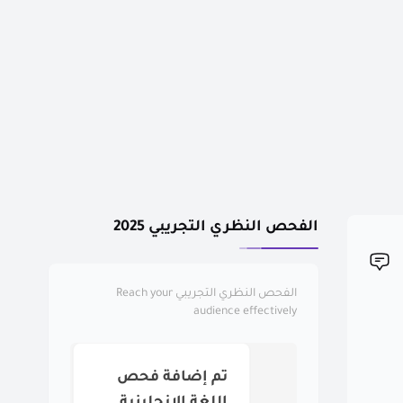
الفحص النظري التجريبي 2025
الفحص النظري التجريبي
Reach your
audience effectively
تم إضافة فحص