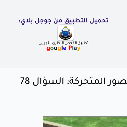
تحميل التطبيق من جوجل بلاي:
تطبيق الفحص النظري التجريبي
g
o
o
g
l
e
P
l
a
y
ر المتحركة: السؤال 78