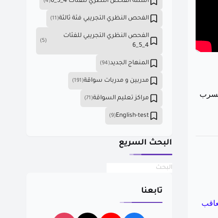
أسئلة الفحص النظري للفئات 4_5_6
(4)
الفحص النظري التجريبي فئة ثالثة
(11)
الفحص النظري التجريبي للفئات
(5)
4_5_6
المنهاج الجديد
(94)
مدربين و مدربات سواقة
(191)
لمسرب
مراكز تعليم السواقة
(71)
English-test
(9)
البحث السريع
تابعنا
عاقب